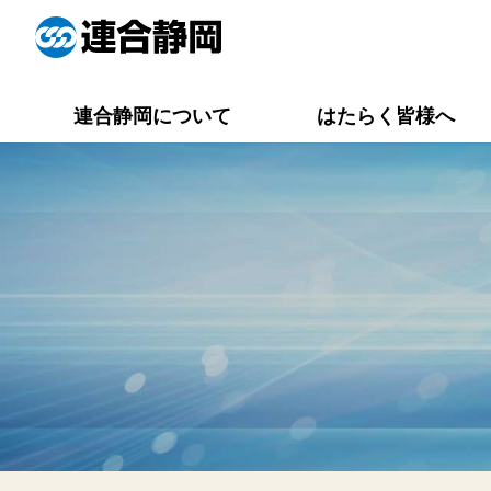
連合静岡について
はたらく皆様へ
役員一覧
連合静岡メイト
活動報告一覧
労働相談Q&A
専門委員会
資料集一覧