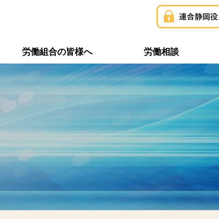
労働組合の皆様へ
労働相談
構成組織一覧
連合静岡ユニオン
推薦・支持議員一覧