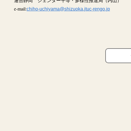
連合静岡 ジェンダー平等・多様性推進局（内山）
e-mail:
chiho-uchiyama@shizuoka.jtuc-rengo.jp