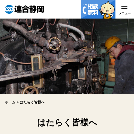
メニュー
メニュー
連合静岡について
はたらく皆様へ
はたらく皆様へ
連合静岡メイト
連合静岡ユニオン
ホーム
はたらく皆様へ
労働問題どう解決するの？
はたらく皆様へ
労働組合の皆様へ