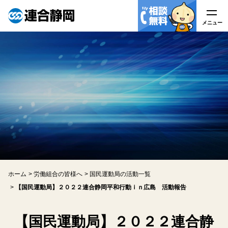
メニュー
メニュー
連合静岡について
はたらく皆様へ
労働組合の皆様へ
労働相談
ホーム
労働組合の皆様へ
国民運動局の活動一覧
アクセス
【国民運動局】２０２２連合静岡平和行動ｉｎ広島 活動報告
関連リンク
【国民運動局】２０２２連合静