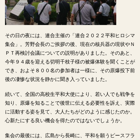
その日の夜には、連合主催の「連合２０２２平和ヒロシマ
集会」。芳野会長のご挨拶の後、現在の核兵器の現状やＮ
ＰＴ再検討会議についての説明がありました。そのあと、
今年９４歳を迎える切明千枝子様の被爆体験を聞くことが
でき、およそ８００名の参加者は一様に、その原爆投下前
後の凄惨な状況を静かに聞き入っていました。
続いて、全国の高校生平和大使により、若い人でも戦争を
知り、原爆を知ることで後世に伝える必要性を訴え、実際
に活動する姿を見て、大人たちがどのように感じたのか。
心新たにする良い機会を得たのではないでしょうか。
集会の最後には、広島から長崎に、平和を願うピースフラ