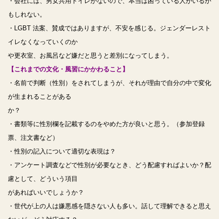
・会社には、男女共用トイレがないので、本当は困っている人がいるか
もしれない。
・LGBT 法案、賛成ではありますが、不安を感じる。ジェンダーレスト
イレなくなっていくのか
や更衣室、お風呂など嫌だと思うと差別になってしまう。
【これまでの文化・風習にかかわること】
・名前で判断（性別）をされてしまうが、それが理由で自分の中で変化
が生まれることがある
か？
・書類等に性別欄を記載するのをやめた方が良いと思う。（参加登録
票、注文書など）
・性別の記入について適切な表現は？
・アンケート調査などで性別が必要なとき、どう配慮すればよいか？配
慮として、どういう項目
があればいいでしょうか？
・世代が上の人は嫌悪感を隠さない人も多い。話して理解できると思え