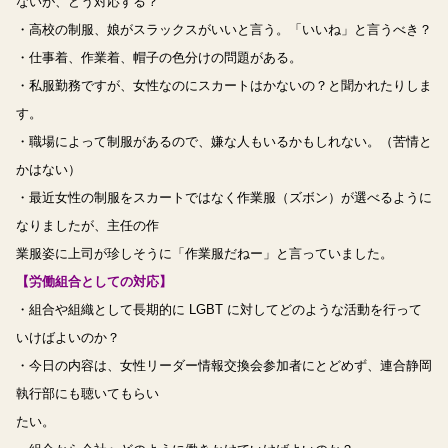
ないが、どう対応する？
・高校の制服、娘がスラックスがいいと言う。「いいね」と言うべき？
・仕事着、作業着、帽子の色分けの問題がある。
・私服勤務ですが、女性なのにスカートはかないの？と聞かれたりしま
す。
・職場によって制服があるので、嫌な人もいるかもしれない。（苦情と
かはない）
・最近女性の制服をスカートではなく作業服（ズボン）が選べるように
なりましたが、主任の作
業服姿に上司が珍しそうに「作業服だねー」と言っていました。
【労働組合としての対応】
・組合や組織として長期的に LGBT に対してどのような活動を行って
いけばよいのか？
・今日の内容は、女性リーダー情報交換会参加者にとどめず、連合静岡
執行部にも聴いてもらい
たい。