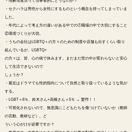
・理解増進法って当事者的にどうなのか？
・セクハラは男性から女性にするものという概念を持ってしまっていま
した。
・年代によって考え方の違いがある中での①職場の中で大切にすること
②環境づくりが大切。
・うちの会社はLGBTQ＋の方々のための制度や店舗も出すくらい取り
組んでいるが、LGBTQ+
の方々は、皆、心の病で休みます。まだまだ世の中が変わらないと安心
して生活できないので
しょうか？
・最近はドラマでも性的指向について自然と取り扱っているような気が
する。
・LGBT＝8％、鈴木さん+高橋さん＝5％ → 驚愕！！
・可視化されないので、無意識にこどもたちを傷つけていないか（教師
の言動、教材など）。ど
ういう心がけが必要ですか？