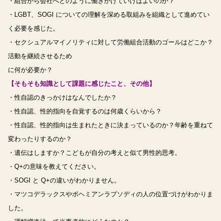
・組合から会社へどのように働きかけていけばよいのか？
・LGBT、SOGI についての理解を深める取組みを組織として進めてい
く必要を感じた。
・セクシュアルマイノリティに対して労働組合活動のゴールはどこか？
活動を継続させるため
に何が必要か？
【そもそも知識として課題に感じたこと、その他】
・性自認のきっかけはなんでしたか？
・性自認、性的指向を自覚するのは何歳くらいから？
・性自認、性的指向は生まれたときに決まっているのか？年齢を重ねて
変わったりするのか？
・遺伝はしますか？こどもが自分の考えと似て男性的思考。
・Q+の意味を教えてください。
・SOGI と Q+の違いがわかりません。
・マツコデラックスやボヘミアンラプソディの人の位置づけがわかりま
した。