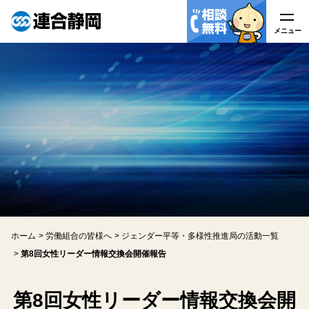
メニュー
メニュー
連合静岡について
はたらく皆様へ
労働組合の皆様へ
労働相談
ホーム
労働組合の皆様へ
ジェンダー平等・多様性推進局の活動一覧
アクセス
第8回女性リーダー情報交換会開催報告
関連リンク
第8回女性リーダー情報交換会開