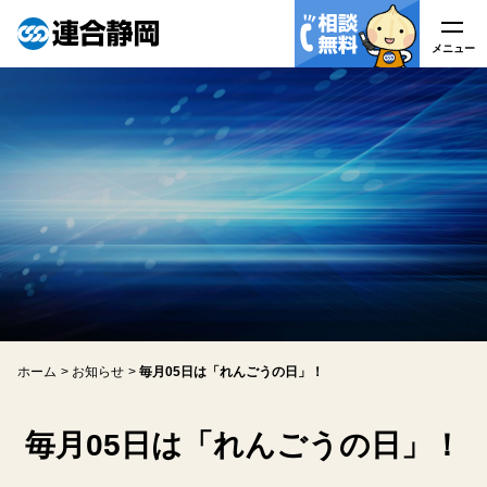
メニュー
メニュー
連合静岡について
はたらく皆様へ
労働組合の皆様へ
労働相談
ホーム
お知らせ
毎月05日は「れんごうの日」！
アクセス
関連リンク
毎月05日は「れんごうの日」！