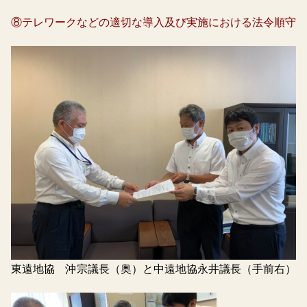
⑧テレワークなどの適切な導入及び実施における法令順守
東遠地協 沖宗議長（奥）と中遠地協永井議長（手前右）