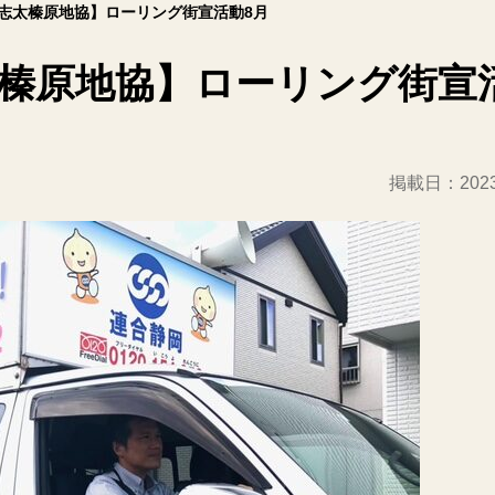
志太榛原地協】ローリング街宣活動8月
榛原地協】ローリング街宣
掲載日：
20