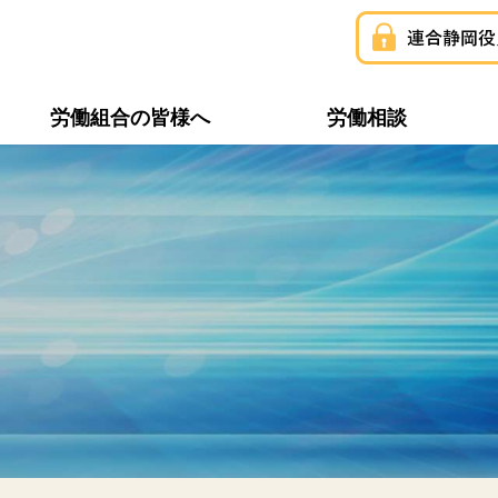
労働組合の皆様へ
労働相談
構成組織一覧
連合静岡ユニオン
推薦・支持議員一覧