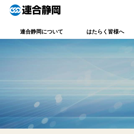
連合静岡について
はたらく皆様へ
役員一覧
連合静岡メイト
活動報告一覧
労働相談Q&A
専門委員会
資料集一覧