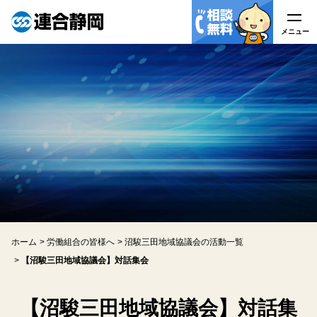
メニュー
メニュー
連合静岡について
はたらく皆様へ
労働組合の皆様へ
労働相談
ホーム
労働組合の皆様へ
沼駿三田地域協議会の活動一覧
アクセス
【沼駿三田地域協議会】対話集会
関連リンク
【沼駿三田地域協議会】対話集