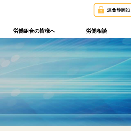
労働組合の皆様へ
労働相談
構成組織一覧
連合静岡ユニオン
推薦・支持議員一覧