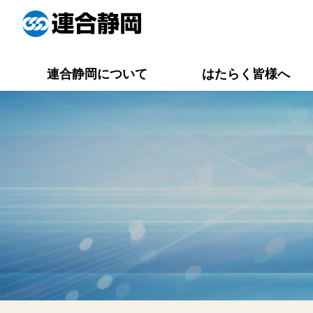
連合静岡について
はたらく皆様へ
役員一覧
連合静岡メイト
活動報告一覧
労働相談Q&A
専門委員会
資料集一覧