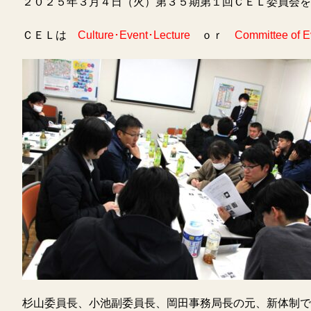
２０２５年３月４日（火）第３５期第１回ＣＥＬ委員会を
ＣＥＬは
Culture･Event･Lecture
ｏｒ
Committee of 
杉山委員長、小池副委員長、岡田事務局長の元、新体制で