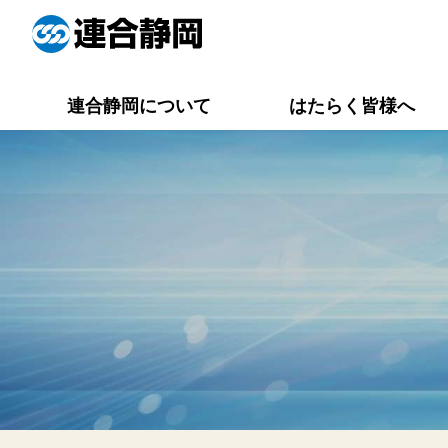
連合静岡について
はたらく皆様へ
役員一覧
連合静岡メイト
活動報告一覧
労働相談Q&A
専門委員会
資料集一覧