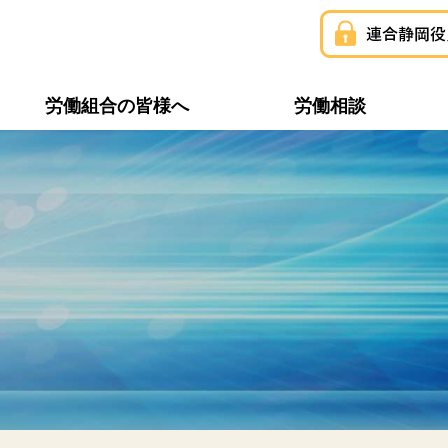
労働組合の皆様へ
労働相談
構成組織一覧
連合静岡ユニオン
推薦・支持議員一覧