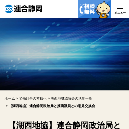
メニュー
メニュー
連合静岡について
はたらく皆様へ
労働組合の皆様へ
労働相談
ホーム
労働組合の皆様へ
湖西地域協議会の活動一覧
アクセス
【湖西地協】連合静岡政治局と推薦議員との意見交換会
関連リンク
【湖西地協】連合静岡政治局と