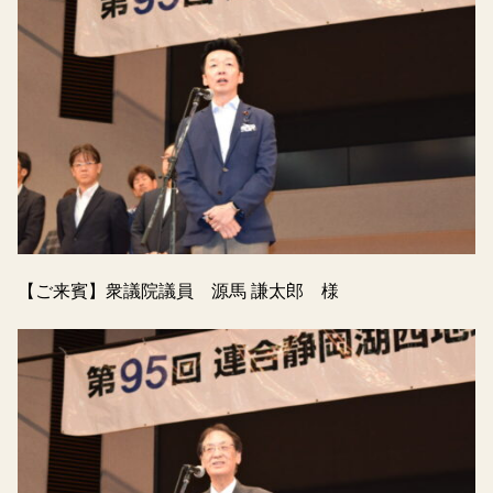
【ご来賓】衆議院議員 源馬 謙太郎 様