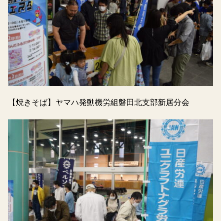
【焼きそば】ヤマハ発動機労組磐田北支部新居分会