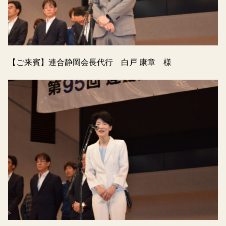
【ご来賓】連合静岡会長代行 白戸 康章 様