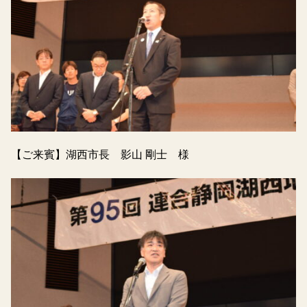
【ご来賓】湖西市長 影山 剛士 様