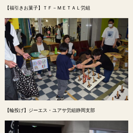
【福引きお菓子】ＴＦ－ＭＥＴＡＬ労組
【輪投げ】ジーエス・ユアサ労組静岡支部