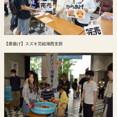
【唐揚げ】スズキ労組湖西支部