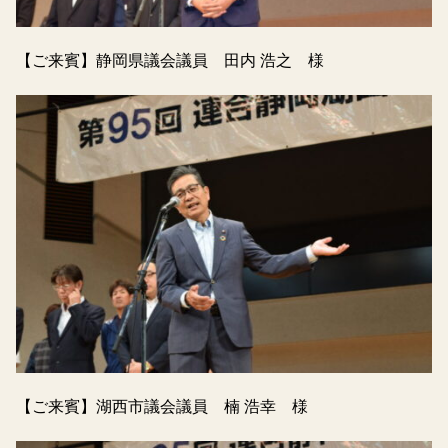
【ご来賓】静岡県議会議員 田内 浩之 様
【ご来賓】湖西市議会議員 楠 浩幸 様