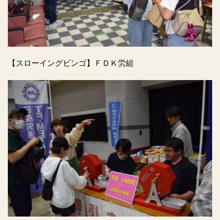
【スローイングビンゴ】ＦＤＫ労組