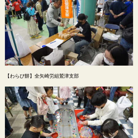
【わらび餅】全矢崎労組鷲津支部