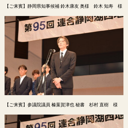
【ご来賓】静岡県知事候補 鈴木康友 奥様 鈴木 知寿 様
【ご来賓】参議院議員 榛葉賀津也 秘書 杉村 直樹 様