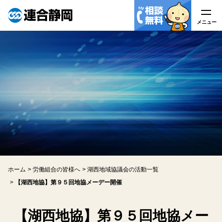
メニュー
メニュー
連合静岡について
はたらく皆様へ
労働組合の皆様へ
労働相談
ホーム
労働組合の皆様へ
湖西地域協議会の活動一覧
アクセス
【湖西地協】第９５回地協メーデー開催
関連リンク
【湖西地協】第９５回地協メー