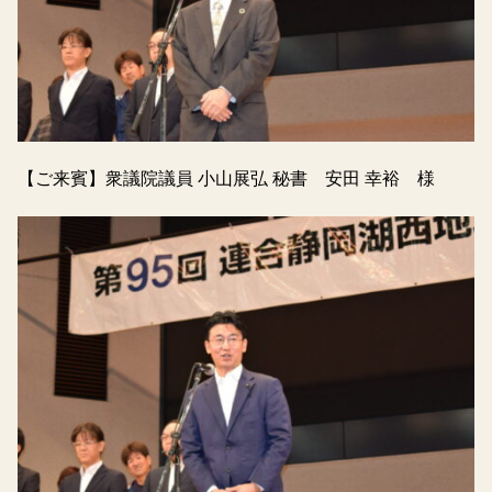
【ご来賓】衆議院議員 小山展弘 秘書 安田 幸裕 様