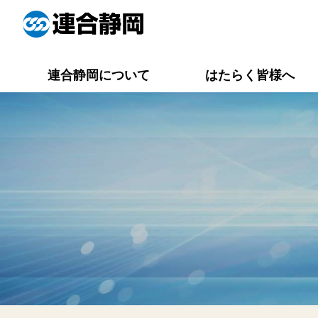
連合静岡について
はたらく皆様へ
役員一覧
連合静岡メイト
活動報告一覧
労働相談Q&A
専門委員会
資料集一覧