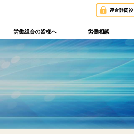
労働組合の皆様へ
労働相談
構成組織一覧
連合静岡ユニオン
推薦・支持議員一覧