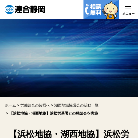
メニュー
メニュー
連合静岡について
はたらく皆様へ
労働組合の皆様へ
労働相談
ホーム
労働組合の皆様へ
湖西地域協議会の活動一覧
アクセス
【浜松地協・湖西地協】浜松労基署との懇談会を実施
関連リンク
【浜松地協・湖西地協】浜松労