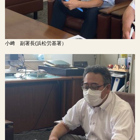
小﨑 副署長(浜松労基署）