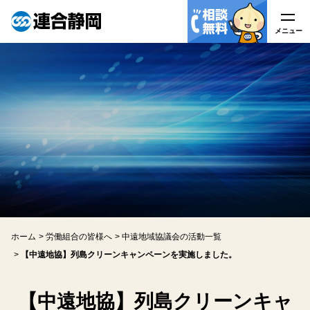
メニュー
メニュー
連合静岡について
はたらく皆様へ
労働組合の皆様へ
労働相談
ホーム
労働組合の皆様へ
中遠地域協議会の活動一覧
アクセス
【中遠地協】列島クリーンキャンペーンを実施しました。
関連リンク
【中遠地協】列島クリーンキャ