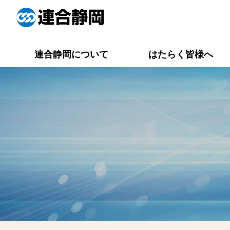
連合静岡について
はたらく皆様へ
役員一覧
連合静岡メイト
活動報告一覧
労働相談Q&A
専門委員会
資料集一覧