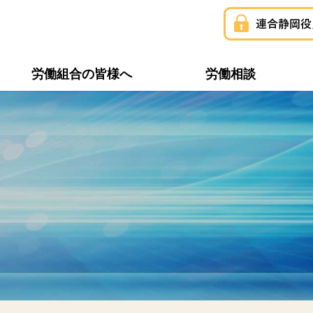
労働組合の皆様へ
労働相談
構成組織一覧
連合静岡ユニオン
推薦・支持議員一覧