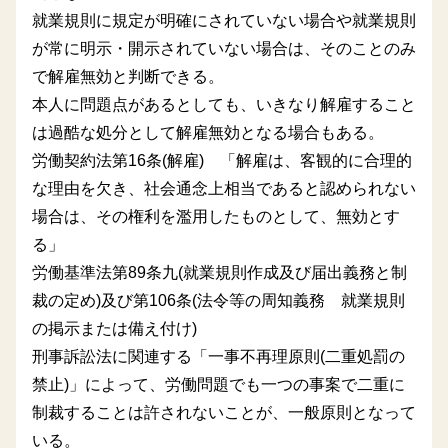
就業規則に規定が明確にされていない場合や就業規則
が常に明示・開示されていない場合は、そのことのみ
で解雇無効と判断できる。
本人に問題点があるとしても、いきなり解雇すること
は過酷な処分として解雇無効となる場合もある。
労働契約法第16条(解雇) 「解雇は、客観的に合理的
な理由を欠き、社会通念上相当であると認められない
場合は、その権利を濫用したものとして、無効とす
る」
労働基準法第89条九(就業規則作成及び届出義務と制
裁の定め)及び第106条(法令等の周知義務 就業規則
の掲示または備え付け)
刑事訴訟法に関連する「一事不再理原則(二重処罰の
禁止)」によって、労働問題でも一つの事案で二重に
制裁することは許されないことが、一般原則となって
いる。