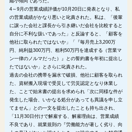
縮小傾向であった。
4～9月の営業成績評価が10月20日に発表となり、私
の営業成績がかなり悪いと叱責された。私は、「後輩
に譲った会社と課長から引き継いだ会社を比較すると
自分に不利な扱いであった」と反論すると、「顧客を
他社に取られたではないか」「『毎月売上3,200万
円、純利益300万円、粗利50万円を達成する（営業マ
ン一律のノルマだった）』との誓約書を年初に提出し
たではないか」とさらに叱責された。
過去の会社の携帯を漏水で破損、他社に顧客を取られ
た、資材搬入現場で受災して労災認定となり休業し
た、ことで始末書の提出を求められ「次に同様な件が
発生した場合、いかなる処分があっても異議を申し立
てません」との一文を提出したことも持ち出され、
「11月30日付けで解雇する、解雇理由は、営業成績
不良であり、就業規則の『労働能力が著しく劣り、向