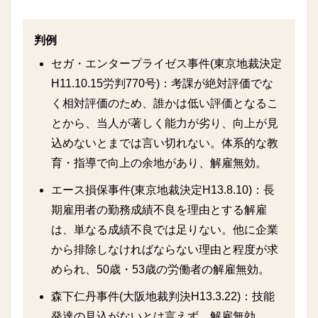
判例
セガ・エンタープライゼス事件(東京地裁決定
H11.10.15労判770号)：考課が絶対評価でな
く相対評価のため、誰かは低い評価となるこ
とから、当人が著しく能力が劣り、向上が見
込めないとまでは言い切れない。体系的な教
育・指導で向上の余地があり、解雇無効。
エース損保事件(東京地裁決定H13.8.10)：長
期雇用者の勤務成績不良を理由とする解雇
は、単なる成績不良では足りない。他に企業
から排除しなければならない理由と程度が求
められ、50歳・53歳の労働者の解雇無効。
森下仁丹事件(大阪地裁判決H13.3.22)：技能
発達の見込がないとは言えず、解雇無効。