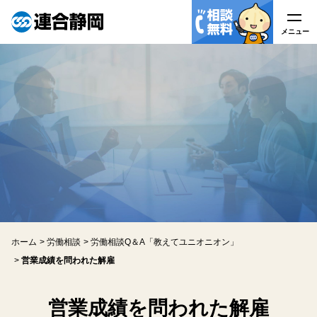
メニュー
メニュー
連合静岡について
はたらく皆様へ
労働組合の皆様へ
労働相談
ホーム
労働相談
労働相談Q＆A「教えてユニオニオン」
労働相談
営業成績を問われた解雇
労働相談Q&A
営業成績を問われた解雇
アクセス